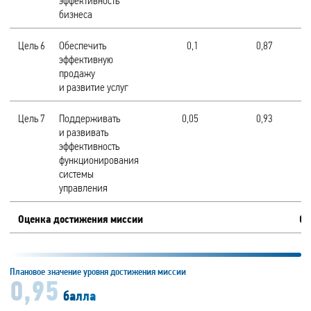
эффективность
бизнеса
Цель 6
Обеспечить
0,1
0,87
эффективную
продажу
и развитие услуг
Цель 7
Поддерживать
0,05
0,93
и развивать
эффективность
функционирования
системы
управления
Оценка достижения миссии
0,
Плановое значение уровня достижения миссии
0,95
балла