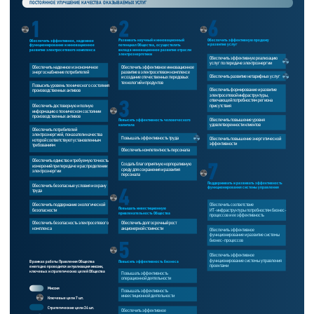
ПОСТОЯННОЕ УЛУЧШЕНИЕ КАЧЕСТВА ОКАЗЫВАЕМЫХ УСЛУГ
Обеспечить эффективную продажу
Развивать научный и инновационный
Обеспечить эффективное, надежное
потенциал Общества, осуществлять
и развитие услуг
функционирование и инновационное
вклад в инновационное развитие отрасли
развитие электросетевого комплекса
электроэнергетики
Обеспечить эффективную реализацию
услуг по передаче электроэнергии
Обеспечить надежное и экономичное
Обеспечить эффективное инновационное
энергоснабжение потребителей
развитие в электросетевом комплексе
Обеспечить развитие нетарифных услуг
и создание отечественных передовых
технологий и продуктов
Повысить уровень технического состояния
Обеспечить формирование и развитие
производственных активов
электросетевой инфраструктуры,
отвечающей потребностям региона
Обеспечить достоверную и полную
присутствия
информацию о техническом состоянии
производственных активов
Обеспечить повышение уровня
Повысить эффективность человеческого
удовлетворенности клиентов
капитала
Обеспечить потребителей
электроэнергией, показатели качества
Обеспечить повышение энергетической
Повышать эффективность труда
которой соответствуют установленным
эффективности
требованиям
Обеспечить компетентность персонала
Обеспечить единство и требуемую точность
Создать благоприятную корпоративную
измерений при передаче и распределении
среду для сохранения и развития
электроэнергии
персонала
Поддерживать и развивать эффективность
Обеспечить безопасные условия и охрану
функционирования системы управления
труда
Обеспечить поддержание экологической
Обеспечить соответствие
Повышать инвестиционную
безопасности
ИТ-инфраструктуры потребностям бизнес-
привлекательность Общества
процессов и ее эффективность
Обеспечить безопасность электросетевого
Обеспечить долгосрочный рост
комплекса
акционерной стоимости
Обеспечить эффективное
функционирование и развитие системы
бизнес-процессов
Обеспечить эффективное
функционирование системы управления
Повысить эффективность бизнеса
В рамках работы Правления Общества
проектами
ежегодно проводится актуализация миссии,
ключевых и стратегических целей Общества
Повышать эффективность
операционной деятельности
Миссия
Повышать эффективность
инвестиционной деятельности
Ключевые цели 7 шт.
Стратегические цели 24 шт.
Обеспечить эффективное