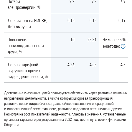
Потери
7,2
7,2
6,9
электроэнергии, %
Доля затрат на НИОКР,
0,15
0,15
0,19
% от выручки
Повышение
10
25,31
Не менее 5 %
производительности
ежегодно
труда, %
Доля нетарифной
4,26
4,03
4,5
выручки от прочих
видов деятельности, %
Достижение указанных целей планируется обеспечить через развитие основных
направлений деятельности, в числе которых цифровая трансформация,
развитие новых видов бизнеса, дальнейшее повышение операционной
и инвестиционной эффективности, развитие кадрового потенциала и других.
Несмотря на рост показателей надежности, плановые значения, установленные
органами тарифного регулирования на 2022 год, достигнуты всеми филиалами
Общества.