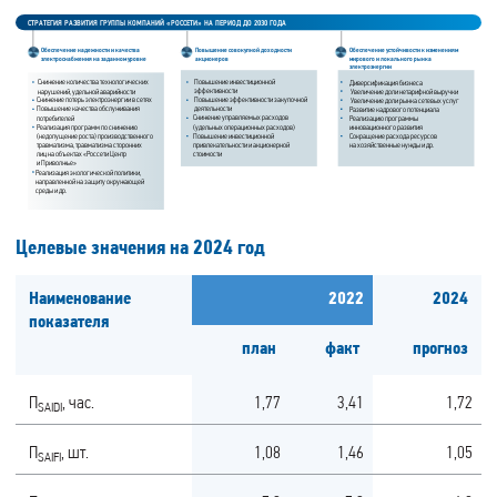
СТРАТЕГИЯ РАЗВИТИЯ ГРУППЫ КОМПАНИЙ «РОССЕТИ» НА ПЕРИОД ДО 2030 ГОДА
Обеспечение надежности и качества
Повышение совокупной доходности
Обеспечение устойчивости к изменениям
электроснабжения на заданном уровне
акционеров
мирового и локального рынка
электроэнергии
Диверсификация бизнеса
Повышение инвестиционной
Снижение количества технологических
эффективности
нарушений, удельной аварийности
Увеличение доли нетарифной выручки
Снижение потерь электроэнергии в сетях
Повышение эффективности закупочной
Увеличение доли рынка сетевых услуг
Повышение качества обслуживания
деятельности
Развитие кадрового потенциала
потребителей
Снижение управляемых расходов
Реализацию программы
(удельных операционных расходов)
инновационного развития
Реализация программ по снижению
(недопущение роста) производственного
Сокращение расхода ресурсов
Повышение инвестиционной
на хозяйственные нужды и др.
привлекательности и акционерной
травматизма, травматизма сторонних
лиц на объектах «Россети Центр
стоимости
и Приволжье»
Реализация экологической политики,
направленной на защиту окружающей
среды и др.
Целевые значения на 2024 год
Наименование
2022
2024
показателя
план
факт
прогноз
П
, час.
1,77
3,41
1,72
SAIDI
П
, шт.
1,08
1,46
1,05
SAIFI