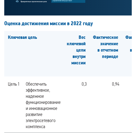
управление имуществом
Приоритетные стратегические цели
Оценка достижения миссии в 2022 году
Ключевая цель
Вес
Фактическое
Факт
ключевой
значение
з
цели
в отчетном
в 
внутри
периоде
миссии
Цель 1
Обеспечить
0,3
0,94
эффективное,
надежное
функционирование
и инновационное
развитие
электросетевого
комплекса