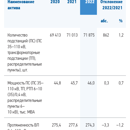
Наименование
2020
2021
2022
Отклонение
актива
2022/2021
абс.
%
Количество
69 413
71 013
71 875
862
1,2
подстанций (ПС) (ПС
35–110 кВ,
трансформаторные
подстанции (ТП),
распределительные
пункты), шт.
Мощность ПС (ПС 35–
44,8
45,7
46,0
0,3
0,7
110 кВ, ТП, РТП 6–10
(35)/0,4 кВ,
распределительные
пункты 6–
10 кВ), тыс. МВА
Протяженность ВЛ
275,4
277,6
274,3
–3,3
–1,2