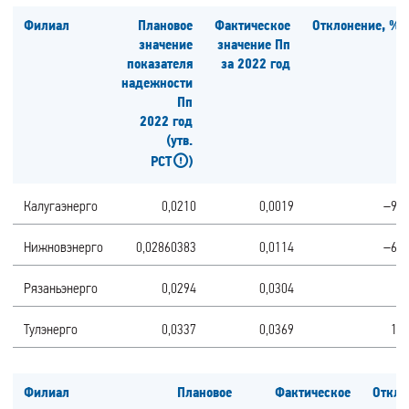
Филиал
Плановое
Фактическое
Отклонение, %
значение
значение Пп
показателя
за 2022 год
надежности
Пп
2022 год
(утв.
РСТ
)
Калугаэнерго
0,0210
0,0019
–91
Нижновэнерго
0,02860383
0,0114
–60
Рязаньэнерго
0,0294
0,0304
3
Тулэнерго
0,0337
0,0369
10
Филиал
Плановое
Фактическое
Откло