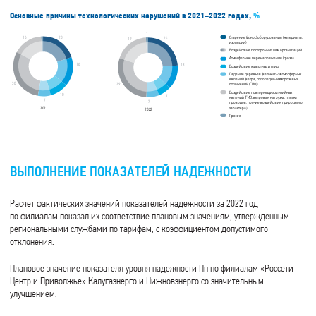
Основные причины технологических нарушений в 2021–2022 годах,
%
1
1
20
Старение (износ) оборудования (материала,
16
24
19
изоляции)
Воздействие посторонних лиц
и организаций
Атмосферные перенапряжения (гроза)
16
13
Воздействие животных и птиц
Падение деревьев (веток) из-за
атмосферных
явлений (ветра, гололедно-изморозевых
30
29
отложений (ГИО))
Воздействие повторяющихся
стихийных
10
7
явлений (ГИО, ветровая нагрузка, пляска
7
7
проводов, прочие воздействия природного
характера)
20
2
1
20
2
2
Прочее
ВЫПОЛНЕНИЕ ПОКАЗАТЕЛЕЙ НАДЕЖНОСТИ
Расчет фактических значений показателей надежности за 2022 год
по филиалам показал их соответствие плановым значениям, утвержденным
региональными службами по тарифам, с коэффициентом допустимого
отклонения.
Плановое значение показателя уровня надежности Пп по филиалам «Россети
Центр и Приволжье» Калугаэнерго и Нижновэнерго со значительным
улучшением.