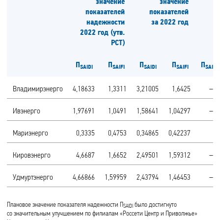
значение
значение
показателей
показателей
надежности
за 2022 год
2022 год (утв.
РСТ)
П
П
П
П
П
SAIDI
SAIFI
SAIDI
SAIFI
SAIDI
Владимирэнерго
4,18633
1,3311
3,21005
1,6425
–23
Ивэнерго
1,97691
1,0491
1,58641
1,04297
–20
Мариэнерго
0,3335
0,4753
0,34865
0,42237
5
Кировэнерго
4,6687
1,6652
2,49501
1,59312
–47
Удмуртэнерго
4,66866
1,59959
2,43794
1,46453
–48
Плановое значение показателя надежности П
было достигнуто
SAIDI
со значительным улучшением по филиалам «Россети Центр и Приволжье»