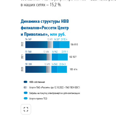
в наших сетях – 15,2 %.
Динамика структуры НВВ
филиалов«Россети Центр
и Приволжье»,
млн руб.
54
369
12 651
16 267
23 52
4
2
2
106
81
0
20
51
568
12 486
14 962
23 51
1
1
2
102
52
7
20
50
338
12 693
14 540
23 04
3
0
100
61
4
2
20
НВВ собственная
Услуги ПАО «Россети» (до 12.10.2022 - ПАО "ФСК ЕЭС")
Затраты на покупку электроэнергии для компенсации
Услуги прочих ТСО