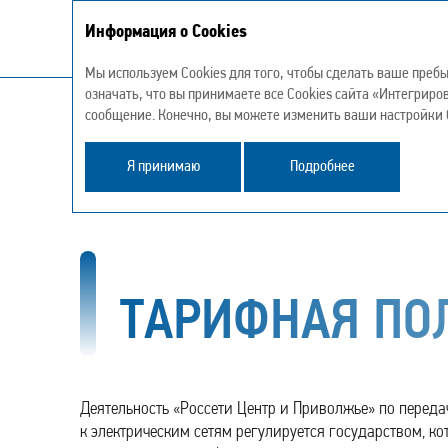
Информация о Cookies
Интегрированный годовой отчет 
Мы используем Cookies для того, чтобы сделать ваше преб
означать, что вы принимаете все Cookies сайта «Интегриро
О Компании
Стратегический отчет
Устойч
сообщение. Конечно, вы можете изменить ваши настройки C
Я принимаю
Подробнее
Стратегический отчет
Тарифная политика
ТАРИФНАЯ ПО
Деятельность «Россети Центр и Приволжье» по перед
к электрическим сетям регулируется государством, к