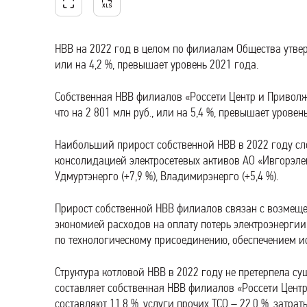
НВВ на 2022 год в целом по филиалам Общества утверж
или на 4,2 %, превышает уровень 2021 года.
Собственная НВВ филиалов «Россети Центр и Приволжь
что на 2 801 млн руб., или на 5,4 %, превышает уровен
Наибольший прирост собственной НВВ в 2022 году сло
консолидацией электросетевых активов АО «Ивгорэлект
Удмуртэнерго (+7,9 %), Владимирэнерго (+5,4 %).
Прирост собственной НВВ филиалов связан с возмещ
экономией расходов на оплату потерь электроэнерги
по технологическому присоединению, обеспечением 
Структура котловой НВВ в 2022 году не претерпела 
составляет собственная НВВ филиалов «Россети Центр
составляют 11,8 %, услуги прочих ТСО – 22,0 %, затра