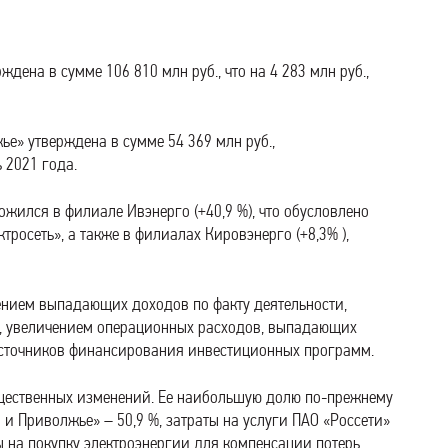
дена в сумме 106 810 млн руб., что на 4 283 млн руб.,
е» утверждена в сумме 54 369 млн руб.,
ь 2021 года.
жился в филиале Ивэнерго (+40,9 %), что обусловлено
росеть», а также в филиалах Кировэнерго (+8,3% ),
ением выпадающих доходов по факту деятельности,
и, увеличением операционных расходов, выпадающих
источников финансирования инвестиционных программ.
существенных изменений. Ее наибольшую долю по-прежнему
 и Приволжье» – 50,9 %, затраты на услуги ПАО «Россети»
ты на покупку электроэнергии для компенсации потерь