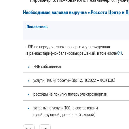
Кировэнерго, Нижновэнерго, Рязаньэнерго, Тулэне
Необходимая валовая выручка «Россети Центр и 
Показатель
НВВ по передаче электроэнергии, утвержденная
в рамках тарифно-балансовых решений, в том числе
:
НВВ собственная
услуги ПАО «Россети» (до 12.10.2022 – ФСК ЕЭС)
расходы на покупку потерь электроэнергии
затраты на услуги ТСО (в соответствии
с действующей договорной схемой)