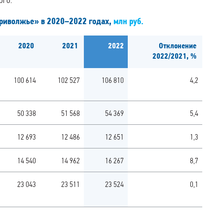
рго.
Приволжье» в 2020–2022 годах,
млн руб.
2020
2021
2022
Отклонение
2022/2021, %
100 614
102 527
106 810
4,2
50 338
51 568
54 369
5,4
12 693
12 486
12 651
1,3
14 540
14 962
16 267
8,7
23 043
23 511
23 524
0,1