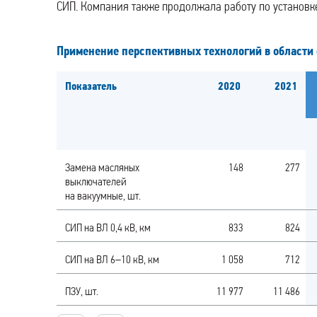
СИП. Компания также продолжала работу по установке
Применение перспективных технологий в област
Показатель
2020
2021
Замена масляных
148
277
выключателей
на вакуумные, шт.
СИП на ВЛ 0,4 кВ, км
833
824
СИП на ВЛ 6–10 кВ, км
1 058
712
ПЗУ, шт.
11 977
11 486