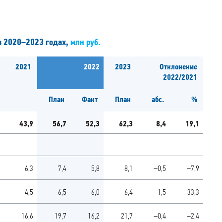
в 2020–2023 годах,
млн руб.
2021
2022
2023
Отклонение
2022/2021
План
Факт
План
абс.
%
7
43,9
56,7
52,3
62,3
8,4
19,1
3
6,3
7,4
5,8
8,1
–0,5
–7,9
5
4,5
6,5
6,0
6,4
1,5
33,3
3
16,6
19,7
16,2
21,7
–0,4
–2,4