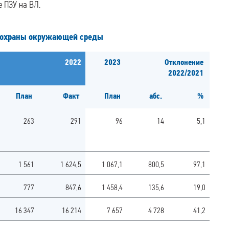
 ПЗУ на ВЛ.
и охраны окружающей среды
2022
2023
Отклонение
2022/2021
План
Факт
План
абс.
%
263
291
96
14
5,1
1 561
1 624,5
1 067,1
800,5
97,1
777
847,6
1 458,4
135,6
19,0
16 347
16 214
7 657
4 728
41,2