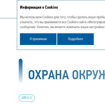
Информация о Cookies
Интегрированный годовой отчет 
Мы используем Cookies для того, чтобы сделать ваше преб
означать, что вы принимаете все Cookies сайта «Интегриро
О Компании
Стратегический отчет
Устойч
сообщение. Конечно, вы можете изменить ваши настройки C
Я принимаю
Подробнее
Устойчивое развитие
Охрана окружающей с
ОХРАНА ОКР
GRI 3-3