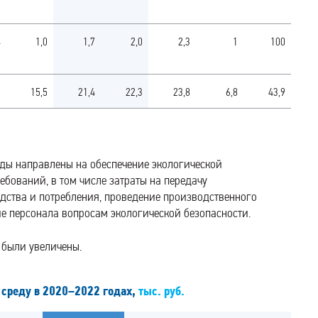
4
1,0
1,7
2,0
2,3
1
100
2
15,5
21,4
22,3
23,8
6,8
43,9
ды направлены на обеспечение экологической
ебований, в том числе затраты на передачу
ства и потребления, проведение производственного
ие персонала вопросам экологической безопасности.
 были увеличены.
 среду в 2020–2022 годах,
тыс. руб.