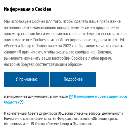
Информация о Cookies
Интегрированный годовой отчет 2022
Мы используем Cookies для того, чтобы сделать ваше пребывание
на нашем сайте максимально комфортным. Если вы продолжаете
просмотр страниц без изменения настроек, это будет означать, что вы
принимаете все Cookies сайта «Интегрированный годовой отчет ПАО
«Россети Центр и Приволжье» за 2022 г.». Вы также можете нажать
ОТЧЕТ СОВЕТА ДИРЕКТОРОВ
кнопку «Я принимаю», чтобы скрыть это сообщение. Конечно,
вы можете изменить ваши настройки Cookies в любое время,
настроив браузер соответствующим образом.
GRI 2-9
GRI 2-11
GRI 2-10
Я принимаю
Подробнее
Совет директоров осуществляет общее руководство деятельностью «Россети
Центр и Приволжье» в рамках компетенции и в порядке, определенном
Федеральным законом «Об акционерных обществах», Уставом Общества
и внутренними документами, в том числе
Положением о Совете директоров
Общества
.
К компетенции Совета директоров Общества отнесены вопросы деятельности
Компании в соответствии со ст. 65 Федерального закона «Об акционерных
обществах» и ст. 15 Устава «Россети Центр и Приволжье».