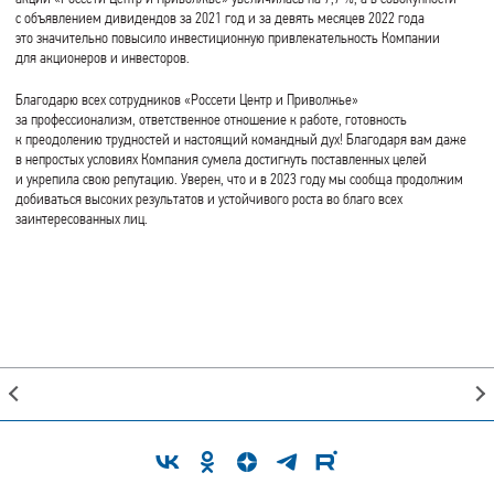
с объявлением дивидендов за 2021 год и за девять месяцев 2022 года
это значительно повысило инвестиционную привлекательность Компании
для акционеров и инвесторов.
Благодарю всех сотрудников «Россети Центр и Приволжье»
за профессионализм, ответственное отношение к работе, готовность
к преодолению трудностей и настоящий командный дух! Благодаря вам даже
в непростых условиях Компания сумела достигнуть поставленных целей
и укрепила свою репутацию. Уверен, что и в 2023 году мы сообща продолжим
добиваться высоких результатов и устойчивого роста во благо всех
заинтересованных лиц.