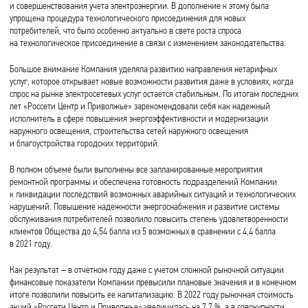
и совершенствования учета электроэнергии. В дополнение к этому была
упрощена процедура технологического присоединения для новых
потребителей, что было особенно актуально в свете роста спроса
на технологическое присоединение в связи с изменением законодательства.
Большое внимание Компания уделяла развитию направления нетарифных
услуг, которое открывает новые возможности развития даже в условиях, когда
спрос на рынке электросетевых услуг остается стабильным. По итогам последних
лет «Россети Центр и Приволжье» зарекомендовали себя как надежный
исполнитель в сфере повышения энергоэффективности и модернизации
наружного освещения, строительства сетей наружного освещения
и благоустройства городских территорий.
В полном объеме были выполнены все запланированные мероприятия
ремонтной программы и обеспечена готовность подразделений Компании
к ликвидации последствий возможных аварийных ситуаций и технологических
нарушений. Повышение надежности энергоснабжения и развитие системы
обслуживания потребителей позволило повысить степень удовлетворенности
клиентов Общества до 4,54 балла из 5 возможных в сравнении с 4,4 балла
в 2021 году.
Как результат – в отчетном году даже с учетом сложной рыночной ситуации
финансовые показатели Компании превысили плановые значения и в конечном
итоге позволили повысить ее капитализацию. В 2022 году рыночная стоимость
акций «Россети Центр и Приволжье» увеличилась на 7,7 %, а в совокупности