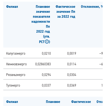
Филиал
Плановое
Фактическое
Отклонение, %
значение
значение Пп
показателя
за 2022 год
надежности
Пп
2022 год
(утв.
РСТ
)
Калугаэнерго
0,0210
0,0019
–91
Нижновэнерго
0,02860383
0,0114
–60
Рязаньэнерго
0,0294
0,0304
3
Тулэнерго
0,0337
0,0369
10
Филиал
Плановое
Фактическое
Откло