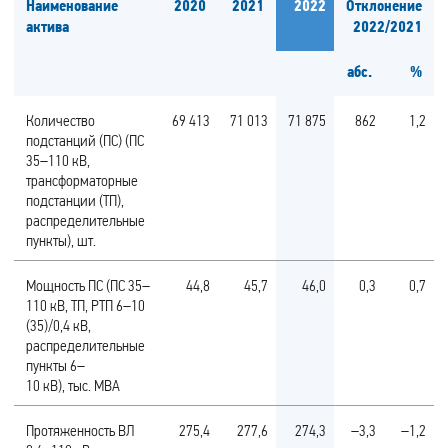
Наименование
2020
2021
2022
Отклонение
актива
2022/2021
абс.
%
Количество
69 413
71 013
71 875
862
1,2
подстанций (ПС) (ПС
35–110 кВ,
трансформаторные
подстанции (ТП),
распределительные
пункты), шт.
Мощность ПС (ПС 35–
44,8
45,7
46,0
0,3
0,7
110 кВ, ТП, РТП 6–10
(35)/0,4 кВ,
распределительные
пункты 6–
10 кВ), тыс. МВА
Протяженность ВЛ
275,4
277,6
274,3
–3,3
–1,2