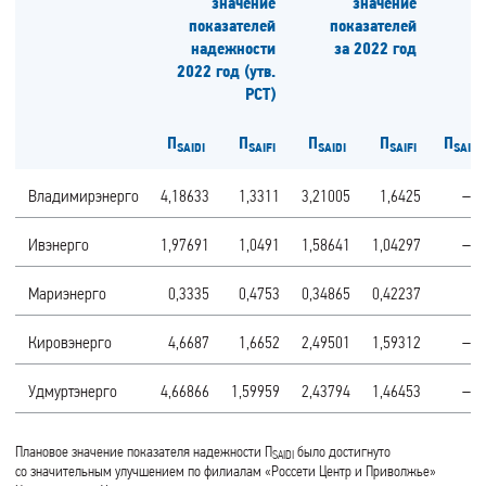
значение
значение
показателей
показателей
надежности
за 2022 год
2022 год (утв.
РСТ)
П
П
П
П
П
SAIDI
SAIFI
SAIDI
SAIFI
SAIDI
Владимирэнерго
4,18633
1,3311
3,21005
1,6425
–23
Ивэнерго
1,97691
1,0491
1,58641
1,04297
–20
Мариэнерго
0,3335
0,4753
0,34865
0,42237
5
Кировэнерго
4,6687
1,6652
2,49501
1,59312
–47
Удмуртэнерго
4,66866
1,59959
2,43794
1,46453
–48
Плановое значение показателя надежности П
было достигнуто
SAIDI
со значительным улучшением по филиалам «Россети Центр и Приволжье»