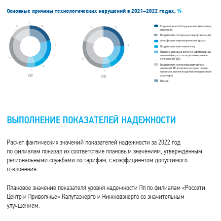
Основные причины технологических нарушений в 2021–2022 годах,
%
1
1
20
Старение (износ) оборудования (материала,
16
24
19
изоляции)
Воздействие посторонних лиц
и организаций
Атмосферные перенапряжения (гроза)
16
13
Воздействие животных и птиц
Падение деревьев (веток) из-за
атмосферных
явлений (ветра, гололедно-изморозевых
30
29
отложений (ГИО))
Воздействие повторяющихся
стихийных
10
7
явлений (ГИО, ветровая нагрузка, пляска
7
7
проводов, прочие воздействия природного
характера)
20
2
1
20
2
2
Прочее
ВЫПОЛНЕНИЕ ПОКАЗАТЕЛЕЙ НАДЕЖНОСТИ
Расчет фактических значений показателей надежности за 2022 год
по филиалам показал их соответствие плановым значениям, утвержденным
региональными службами по тарифам, с коэффициентом допустимого
отклонения.
Плановое значение показателя уровня надежности Пп по филиалам «Россети
Центр и Приволжье» Калугаэнерго и Нижновэнерго со значительным
улучшением.